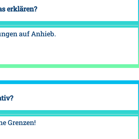
s erklären?
ungen auf Anhieb.
tiv?
ine Grenzen!