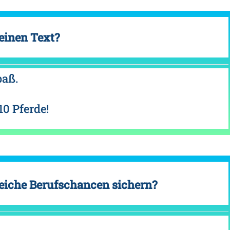
einen Text?
paß.
10 Pferde!
eiche Berufschancen sichern?