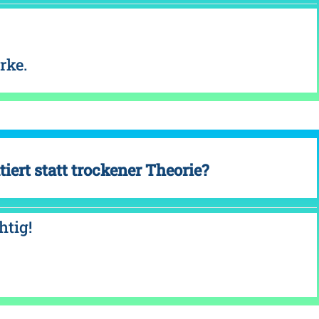
rke.
tiert statt trockener Theorie?
htig!